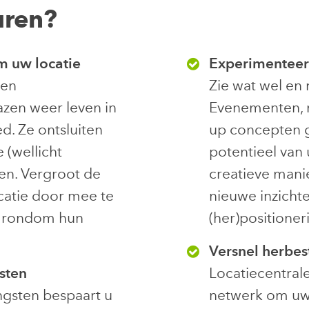
uren?
m uw locatie
Experimenteer
 en
Zie wat wel en 
zen weer leven in
Evenementen, 
d. Ze ontsluiten
up concepten g
 (wellicht
potentieel van
en. Vergroot de
creatieve manie
catie door mee te
nieuwe inzicht
g rondom hun
(her)positioner
Versnel herbe
sten
Locatiecentrale
gsten bespaart u
netwerk om uw 