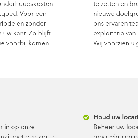
 onderhoudskosten
te zetten en br
tgoed. Voor een
nieuwe doelgro
riode en zonder
ons ervaren te
 uw kant. Zo blijft
exploitatie van
die voorbij komen
Wij voorzien u 
Houd uw locati
r
in op onze
Beheer uw loca
mail
met een korte
omgeving en pa