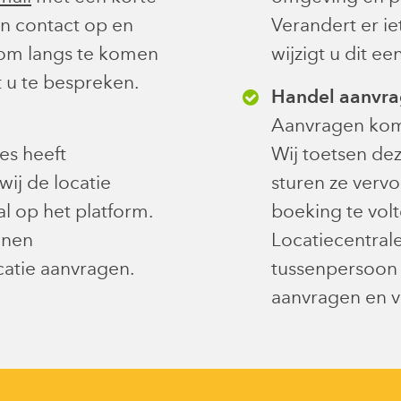
en contact op en
Verandert er ie
 om langs te komen
wijzigt u dit e
 u te bespreken.
Handel aanvra
Aanvragen kome
ies heeft
Wij toetsen de
wij de locatie
sturen ze verv
al op het platform.
boeking te volt
nnen
Locatiecentral
atie aanvragen.
tussenpersoon 
aanvragen en v