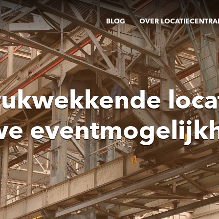
BLOG
OVER LOCATIECENTRA
rukwekkende locat
we eventmogelijk