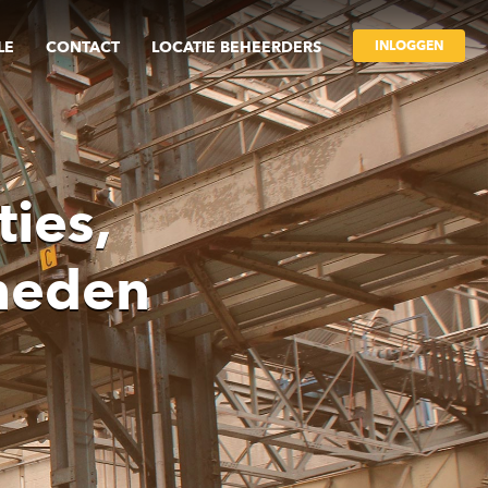
INLOGGEN
LE
CONTACT
LOCATIE BEHEERDERS
ies,
heden