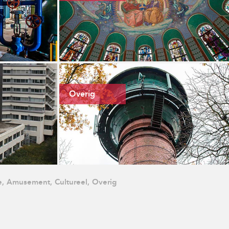
Overig
,
Amusement,
Cultureel,
Overig