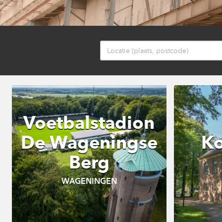
Voetbalstadion
De Wageningse
Ko
Berg
WAGENINGEN