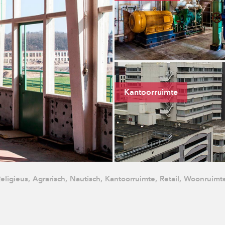
khuispoort
LEEUWARDEN
Kantoorruimte
eligieus,
Agrarisch,
Nautisch,
Kantoorruimte,
Retail,
Woonruimte