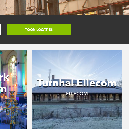
rk
Turnhal Ellecom
am
ELLECOM