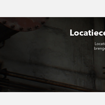
Locatiec
Locati
brenge