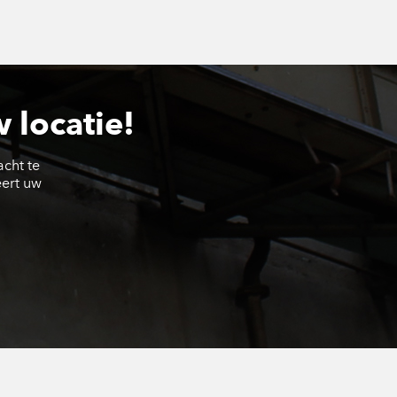
 locatie!
acht te
eert uw