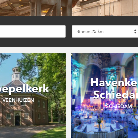
Binnen 25 km
Havenke
epelkerk
Schied
VEENHUIZEN
SCHIEDAM