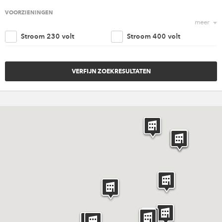
Religieus
Agrarisch
VOORZIENINGEN
meer
Nautisch
Kantoorruimte
Stroom 230 volt
Stroom 400 volt
Retail
Woonruimte
Trappenhuis
Lift
Amusement
Cultureel
Parkeergelegenheid
Goederen ingang
Overig
Invaliden voorzieningen
Brandveiligheidvoorzieninge
Verwarming
Ventilatie
Riolering aansluiting
Water aansluiting
Rigging punten
Internet
Catering
Licht en geluid
Meubilair