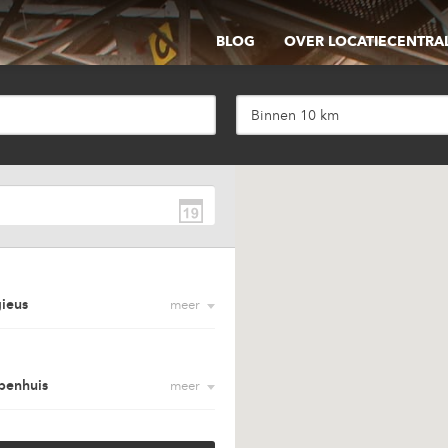
BLOG
OVER LOCATIECENTRA
Binnen 10 km
gieus
meer
oorruimte
sement
penhuis
meer
eren ingang