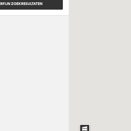
arming
r aansluiting
ring