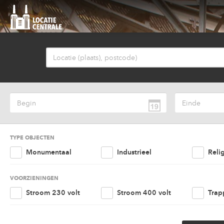
TYPE OBJECTEN
Monumentaal
Industrieel
Reli
Agrarisch
Nautisch
Kant
VOORZIENINGEN
Retail
Woonruimte
Amu
Stroom 230 volt
Stroom 400 volt
Trap
Cultureel
Overig
Lift
Parkeergelegenheid
Goed