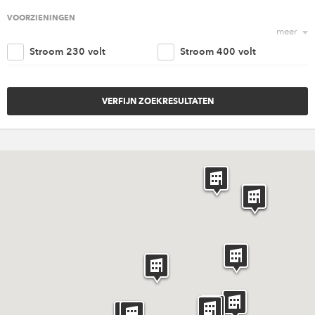
Religieus
Agrarisch
VOORZIENINGEN
meer
Nautisch
Kantoorruimte
Stroom 230 volt
Stroom 400 volt
Retail
Woonruimte
Trappenhuis
Lift
Amusement
Cultureel
Parkeergelegenheid
Goederen ingang
Overig
Invaliden voorzieningen
Brandveiligheidvoorzieninge
Verwarming
Ventilatie
Riolering aansluiting
Water aansluiting
Rigging punten
Internet
Catering
Licht en geluid
Meubilair