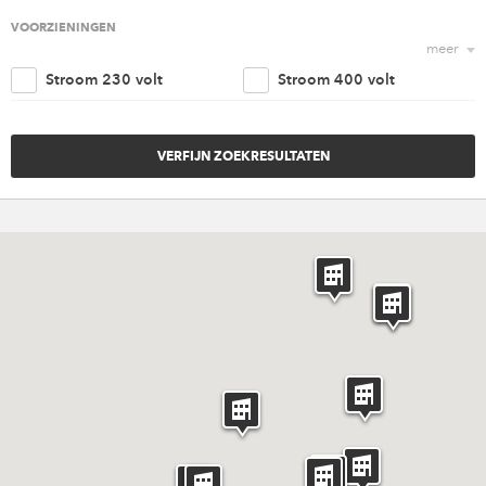
Religieus
Agrarisch
VOORZIENINGEN
meer
Nautisch
Kantoorruimte
Stroom 230 volt
Stroom 400 volt
Retail
Woonruimte
Trappenhuis
Lift
Amusement
Cultureel
Parkeergelegenheid
Goederen ingang
Overig
Invaliden voorzieningen
Brandveiligheidvoorzieninge
Verwarming
Ventilatie
Riolering aansluiting
Water aansluiting
Rigging punten
Internet
Catering
Licht en geluid
Meubilair