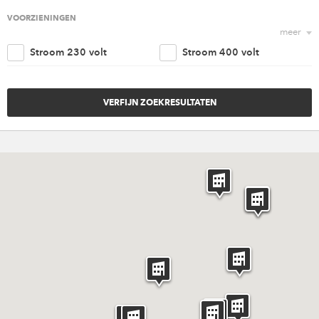
Religieus
Agrarisch
VOORZIENINGEN
meer
Nautisch
Kantoorruimte
Stroom 230 volt
Stroom 400 volt
Retail
Woonruimte
Trappenhuis
Lift
Amusement
Cultureel
Parkeergelegenheid
Goederen ingang
Overig
Invaliden voorzieningen
Brandveiligheidvoorzieninge
Verwarming
Ventilatie
Riolering aansluiting
Water aansluiting
Rigging punten
Internet
Catering
Licht en geluid
Meubilair