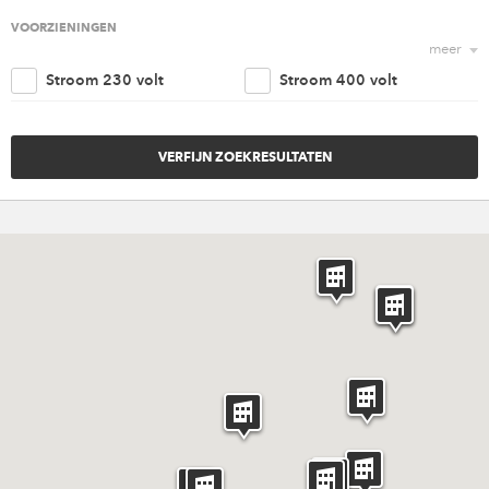
Religieus
Agrarisch
VOORZIENINGEN
meer
Nautisch
Kantoorruimte
Stroom 230 volt
Stroom 400 volt
Retail
Woonruimte
Trappenhuis
Lift
Amusement
Cultureel
Parkeergelegenheid
Goederen ingang
Overig
Invaliden voorzieningen
Brandveiligheidvoorzieninge
Verwarming
Ventilatie
Riolering aansluiting
Water aansluiting
Rigging punten
Internet
Catering
Licht en geluid
Meubilair