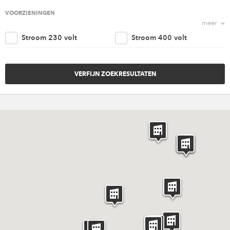
Religieus
Agrarisch
VOORZIENINGEN
meer
Nautisch
Kantoorruimte
Stroom 230 volt
Stroom 400 volt
Retail
Woonruimte
Trappenhuis
Lift
Amusement
Cultureel
Parkeergelegenheid
Goederen ingang
Overig
Invaliden voorzieningen
Brandveiligheidvoorzieninge
Verwarming
Ventilatie
Riolering aansluiting
Water aansluiting
Rigging punten
Internet
Catering
Licht en geluid
Meubilair