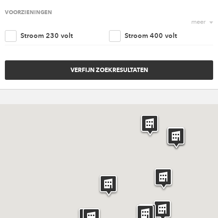
Religieus
Agrarisch
VOORZIENINGEN
meer
Nautisch
Kantoorruimte
Stroom 230 volt
Stroom 400 volt
Retail
Woonruimte
Trappenhuis
Lift
Amusement
Cultureel
Parkeergelegenheid
Goederen ingang
Overig
Invaliden voorzieningen
Brandveiligheidvoorzieninge
Verwarming
Ventilatie
Riolering aansluiting
Water aansluiting
Rigging punten
Internet
Catering
Licht en geluid
Meubilair