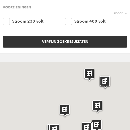
Religieus
Agrarisch
VOORZIENINGEN
meer
Nautisch
Kantoorruimte
Stroom 230 volt
Stroom 400 volt
Retail
Woonruimte
Trappenhuis
Lift
Amusement
Cultureel
Parkeergelegenheid
Goederen ingang
Overig
Invaliden voorzieningen
Brandveiligheidvoorzieninge
Verwarming
Ventilatie
Riolering aansluiting
Water aansluiting
Rigging punten
Internet
Catering
Licht en geluid
Meubilair