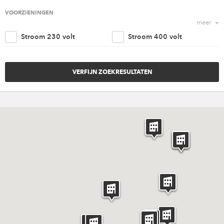
Religieus
Agrarisch
VOORZIENINGEN
meer
Nautisch
Kantoorruimte
Stroom 230 volt
Stroom 400 volt
Retail
Woonruimte
Trappenhuis
Lift
Amusement
Cultureel
Parkeergelegenheid
Goederen ingang
Overig
Invaliden voorzieningen
Brandveiligheidvoorzieninge
Verwarming
Ventilatie
Riolering aansluiting
Water aansluiting
Rigging punten
Internet
Catering
Licht en geluid
Meubilair