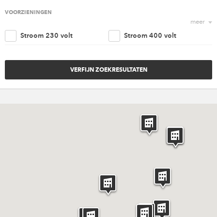
Religieus
Agrarisch
VOORZIENINGEN
meer
Nautisch
Kantoorruimte
Stroom 230 volt
Stroom 400 volt
Retail
Woonruimte
Trappenhuis
Lift
Amusement
Cultureel
Parkeergelegenheid
Goederen ingang
Overig
Invaliden voorzieningen
Brandveiligheidvoorzieninge
Verwarming
Ventilatie
Riolering aansluiting
Water aansluiting
Rigging punten
Internet
Catering
Licht en geluid
Meubilair