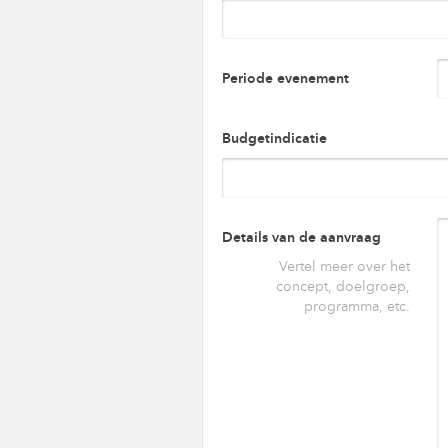
Periode evenement
Budgetindicatie
Details van de aanvraag
Vertel meer over het
concept, doelgroep,
programma, etc.