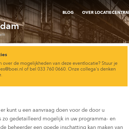
BLOG
OVER LOCATIECENTRA
edam
dam
ies
n over de mogelijkheden van deze eventlocatie? Stuur je
ies@boei.nl of bel 033 760 0660. Onze collega's denken
e.
ier kunt u een aanvraag doen voor de door u
s zo gedetailleerd mogelijk in uw programma- en
 de beheerder een goede inschatting kan maken van