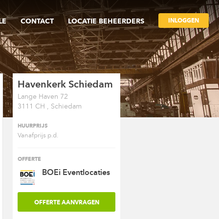
INLOGGEN
LE
CONTACT
LOCATIE BEHEERDERS
Havenkerk Schiedam
Lange Haven 72
3111 CH , Schiedam
HUURPRIJS
Vanafprijs p.d.
OFFERTE
BOEi Eventlocaties
OFFERTE AANVRAGEN