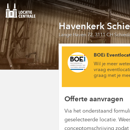
Havenkerk Schi
Lange Haven 72, 3111 CH Schie
BOEi Eventlocat
Wil je meer wete
vraag eventlocat
graag met je me
Offerte aanvragen
Via het onderstaand formul
geselecteerde locatie. Wee
conceptomschrijving zodat