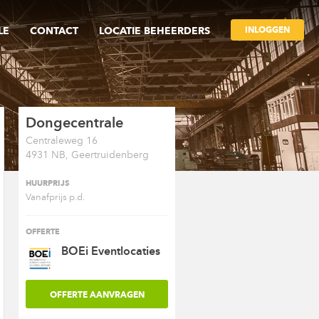
INLOGGEN
LE
CONTACT
LOCATIE BEHEERDERS
Dongecentrale
Centraleweg 16
4931 NB, Geertruidenberg
HUURPRIJS
Vanafprijs p.d.
OFFERTE
BOEi Eventlocaties
OFFERTE AANVRAGEN