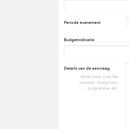
Periode evenement
Budgetindicatie
Details van de aanvraag
Vertel meer over het
concept, doelgroep,
programma, etc.