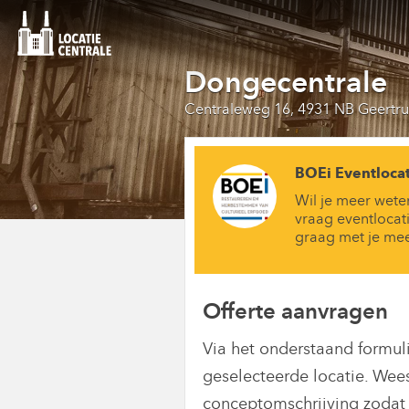
Dongecentrale
Centraleweg 16, 4931 NB Geertr
BOEi Eventlocat
Wil je meer wete
vraag eventlocat
graag met je me
Offerte aanvragen
Via het onderstaand formul
geselecteerde locatie. Wee
conceptomschrijving zodat