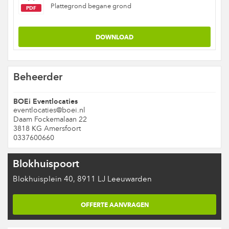
Plattegrond begane grond
PDF
Beheerder
BOEi Eventlocaties
eventlocaties@boei.nl
Daam Fockemalaan 22
3818 KG Amersfoort
0337600660
Blokhuispoort
Blokhuisplein 40, 8911 LJ Leeuwarden
OFFERTE AANVRAGEN