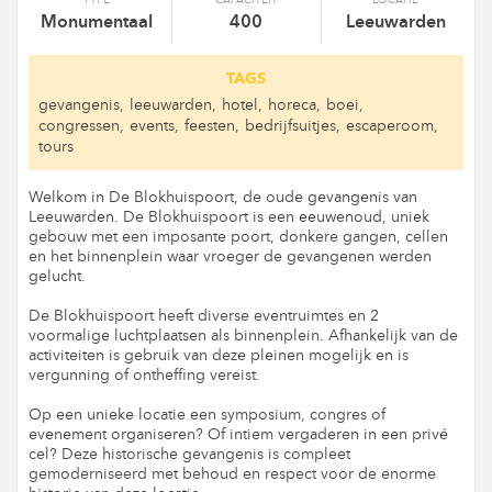
TYPE
CAPACITEIT
LOCATIE
Monumentaal
400
Leeuwarden
TAGS
gevangenis,
leeuwarden,
hotel,
horeca,
boei,
congressen,
events,
feesten,
bedrijfsuitjes,
escaperoom,
tours
Welkom in De Blokhuispoort, de oude gevangenis van
Leeuwarden. De Blokhuispoort is een eeuwenoud, uniek
gebouw met een imposante poort, donkere gangen, cellen
en het binnenplein waar vroeger de gevangenen werden
gelucht.
De Blokhuispoort heeft diverse eventruimtes en 2
voormalige luchtplaatsen als binnenplein. Afhankelijk van de
activiteiten is gebruik van deze pleinen mogelijk en is
vergunning of ontheffing vereist.
Op een unieke locatie een symposium, congres of
evenement organiseren? Of intiem vergaderen in een privé
cel? Deze historische gevangenis is compleet
gemoderniseerd met behoud en respect voor de enorme