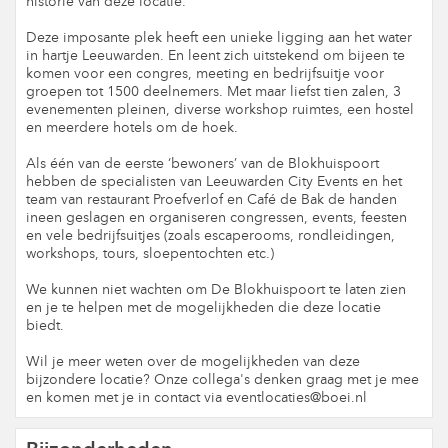
historie van deze locatie.
Deze imposante plek heeft een unieke ligging aan het water
in hartje Leeuwarden. En leent zich uitstekend om bijeen te
komen voor een congres, meeting en bedrijfsuitje voor
groepen tot 1500 deelnemers. Met maar liefst tien zalen, 3
evenementen pleinen, diverse workshop ruimtes, een hostel
en meerdere hotels om de hoek.
Als één van de eerste ‘bewoners’ van de Blokhuispoort
hebben de specialisten van Leeuwarden City Events en het
team van restaurant Proefverlof en Café de Bak de handen
ineen geslagen en organiseren congressen, events, feesten
en vele bedrijfsuitjes (zoals escaperooms, rondleidingen,
workshops, tours, sloepentochten etc.)
We kunnen niet wachten om De Blokhuispoort te laten zien
en je te helpen met de mogelijkheden die deze locatie
biedt.
Wil je meer weten over de mogelijkheden van deze
bijzondere locatie? Onze collega's denken graag met je mee
en komen met je in contact via eventlocaties@boei.nl