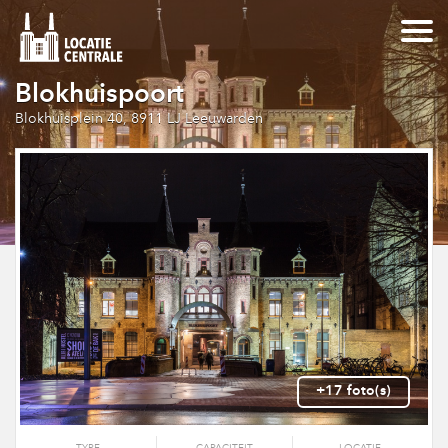
Blokhuispoort
Blokhuisplein 40, 8911 LJ Leeuwarden
+17 foto(s)