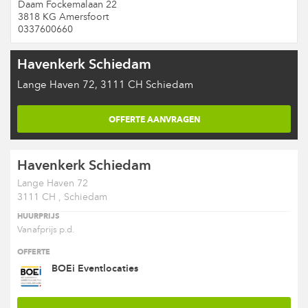
Daam Fockemalaan 22
3818 KG Amersfoort
0337600660
Havenkerk Schiedam
Lange Haven 72, 3111 CH Schiedam
OFFERTE AANVRAGEN
Havenkerk Schiedam
Lange Haven 72
3111 CH , Schiedam
HUURPRIJS
Vanafprijs p.d.
OFFERTE
BOEi Eventlocaties