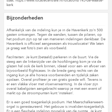
staat: https://www.locatiecentrale.nl/locations/145-de-waalse-
kerk
Bijzonderheden
Afhankelijk van de indeling kun je in de Havenkerk zo’n 500
gasten ontvangen. Tegen de wanden, tussen de pilaren, op
het podium zijn op tal van manieren indelingen denkbaar. De
Havenkerk is officieel aangewezen als trouwlocatie! We laten
je graag wat foto’s zien als voorbeeld.
Faciliteiten: Je kunt (betaald) parkeren in de buurt. Via de
steeg aan de linkerzijde van de hoofdingang kom je via de
glazen hal ook de kerk binnen, ideaal voor aan- en afvoer van
bijvoorbeeld flightcases. In de brede gang rechts van de
ingang kun je alle horeca voorbereiden en tijdelijk zaken
opslaan. Overal profiteer je van gratis goede wifi. Tevens is
er een vlakke vloer met vloerverwarming. In de vloer zijn
overal kabelgoten aangebracht waarop je met een event of
markt op de stroompunten kunt ‘insteken’.
Er is een goed toegankelijk podium. Het Maarschalkerweert-
orgel is gerestaureerd. Het gebouw is invaliden-toegankelijk.
Er is een flexibele indeling mogelijk van de ruimte. Je kunt