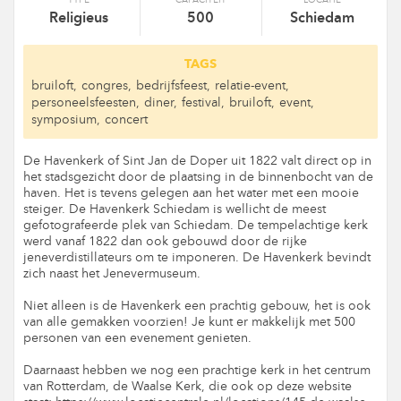
TYPE
CAPACITEIT
LOCATIE
Religieus
500
Schiedam
TAGS
bruiloft,
congres,
bedrijfsfeest,
relatie-event,
personeelsfeesten,
diner,
festival,
bruiloft,
event,
symposium,
concert
De Havenkerk of Sint Jan de Doper uit 1822 valt direct op in
het stadsgezicht door de plaatsing in de binnenbocht van de
haven. Het is tevens gelegen aan het water met een mooie
steiger. De Havenkerk Schiedam is wellicht de meest
gefotografeerde plek van Schiedam. De tempelachtige kerk
werd vanaf 1822 dan ook gebouwd door de rijke
jeneverdistillateurs om te imponeren. De Havenkerk bevindt
zich naast het Jenevermuseum.
Niet alleen is de Havenkerk een prachtig gebouw, het is ook
van alle gemakken voorzien! Je kunt er makkelijk met 500
personen van een evenement genieten.
Daarnaast hebben we nog een prachtige kerk in het centrum
van Rotterdam, de Waalse Kerk, die ook op deze website