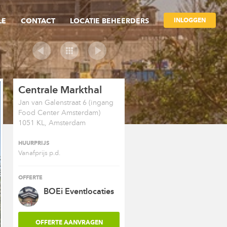
INLOGGEN
LE
CONTACT
LOCATIE BEHEERDERS
Centrale Markthal
Jan van Galenstraat 6 (ingang
Food Center Amsterdam)
1051 KL, Amsterdam
HUURPRIJS
Vanafprijs p.d.
OFFERTE
BOEi Eventlocaties
OFFERTE AANVRAGEN