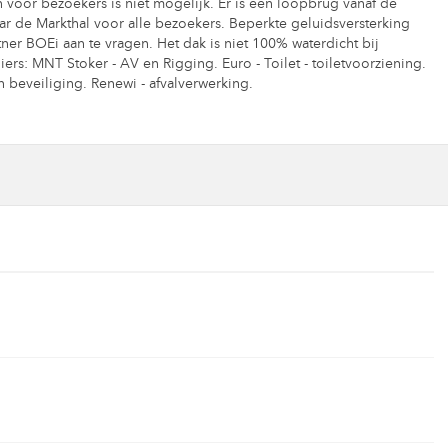
n voor bezoekers is niet mogelijk. Er is een loopbrug vanaf de
 de Markthal voor alle bezoekers. Beperkte geluidsversterking
ner BOEi aan te vragen. Het dak is niet 100% waterdicht bij
iers: MNT Stoker - AV en Rigging. Euro - Toilet - toiletvoorziening.
en beveiliging. Renewi - afvalverwerking.