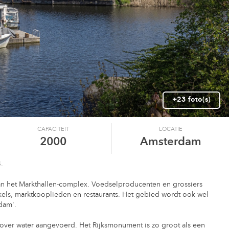
+23 foto(s)
CAPACITEIT
LOCATIE
2000
Amsterdam
.
an het Markthallen-complex. Voedselproducenten en grossiers
kels, marktkooplieden en restaurants. Het gebied wordt ook wel
dam'.
over water aangevoerd. Het Rijksmonument is zo groot als een