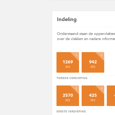
Indeling
Onderstaand staan de oppervlaktes
over de vlakken en nadere informat
i
i
1269
942
M2
M2
TWEEDE VERDIEPING
i
i
2570
425
M2
M2
EERSTE VERDIEPING