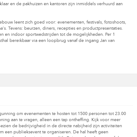
 klaar en de pakhuizen en kantoren zijn inmiddels verhuurd aan
ebouw leent zich goed voor: evenementen, festivals, fotoshoots,
s. Tevens: beurzen, diners, recepties en productpresentaties.
en en indoor sportwedstrijden tot de mogelijkheden. Per 1
thal bereikbaar via een loopbrug vanaf de ingang Jan van
rgunning om evenementen te hosten tot 1500 personen tot 23.00
ning aan te vragen, alleen een tap ontheffing. Kijk voor meer
ien de bedrijvigheid in de directe nabijheid zijn activiteiten
om een publieksevent te organiseren. De hal heeft geen