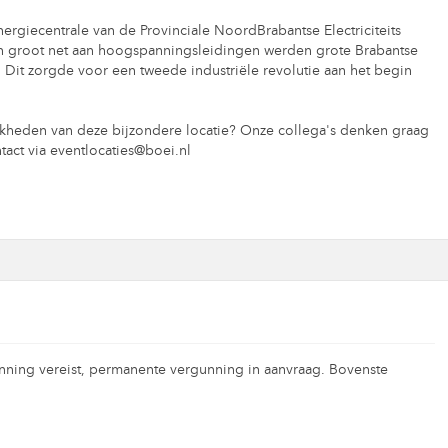
rgiecentrale van de Provinciale NoordBrabantse Electriciteits
n groot net aan hoogspanningsleidingen werden grote Brabantse
t. Dit zorgde voor een tweede industriële revolutie aan het begin
kheden van deze bijzondere locatie? Onze collega's denken graag
act via eventlocaties@boei.nl
gunning vereist, permanente vergunning in aanvraag. Bovenste