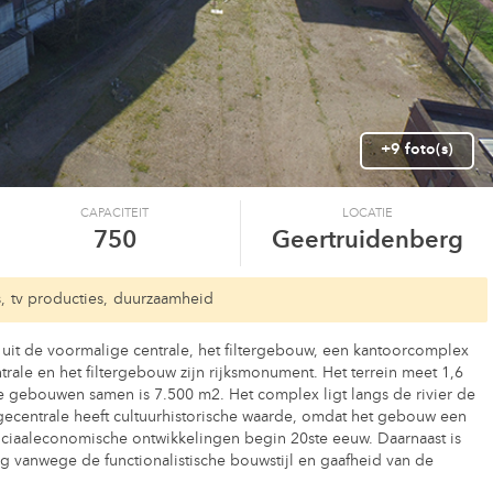
+9 foto(s)
CAPACITEIT
LOCATIE
750
Geertruidenberg
,
tv producties,
duurzaamheid
 uit de voormalige centrale, het filtergebouw, een kantoorcomplex
rale en het filtergebouw zijn rijksmonument. Het terrein meet 1,6
le gebouwen samen is 7.500 m2. Het complex ligt langs de rivier de
centrale heeft cultuurhistorische waarde, omdat het gebouw een
sociaaleconomische ontwikkelingen begin 20ste eeuw. Daarnaast is
ang vanwege de functionalistische bouwstijl en gaafheid van de