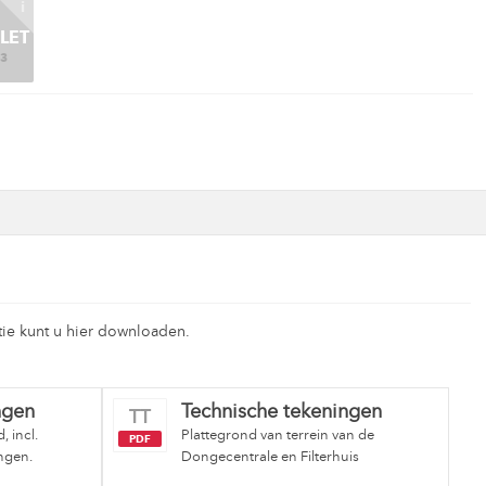
i
LET
3
ie kunt u hier downloaden.
ngen
Technische tekeningen
TT
 incl.
Plattegrond van terrein van de
PDF
ngen.
Dongecentrale en Filterhuis