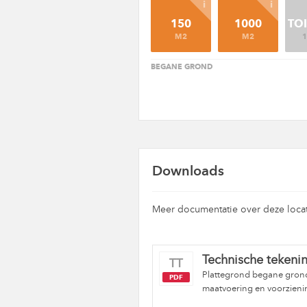
i
i
150
1000
TOI
M2
M2
1
BEGANE GROND
Downloads
Meer documentatie over deze locat
Technische tekeni
TT
Plattegrond begane grond,
PDF
maatvoering en voorzieni