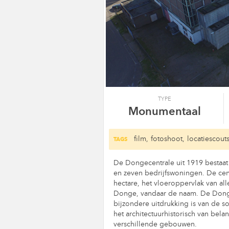
TYPE
Monumentaal
film,
fotoshoot,
locatiescouts
TAGS
De Dongecentrale uit 1919 bestaat
en zeven bedrijfswoningen. De cent
hectare, het vloeroppervlak van al
Donge, vandaar de naam. De Donge
bijzondere uitdrukking is van de 
het architectuurhistorisch van bel
verschillende gebouwen.