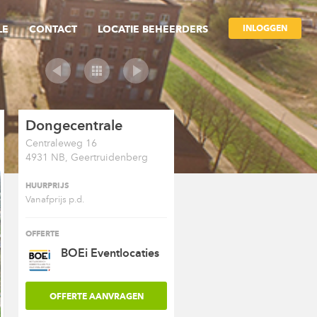
INLOGGEN
LE
CONTACT
LOCATIE BEHEERDERS
Dongecentrale
Centraleweg 16
4931 NB, Geertruidenberg
HUURPRIJS
Vanafprijs p.d.
OFFERTE
BOEi Eventlocaties
OFFERTE AANVRAGEN