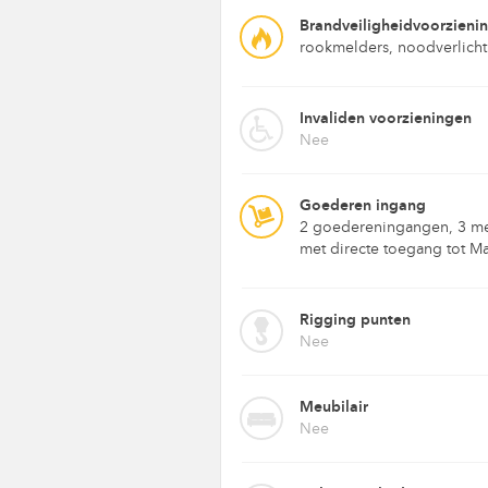
Brandveiligheidvoorzieni
rookmelders, noodverlich
Invaliden voorzieningen
Nee
Goederen ingang
2 goedereningangen, 3 met
met directe toegang tot M
Rigging punten
Nee
Meubilair
Nee